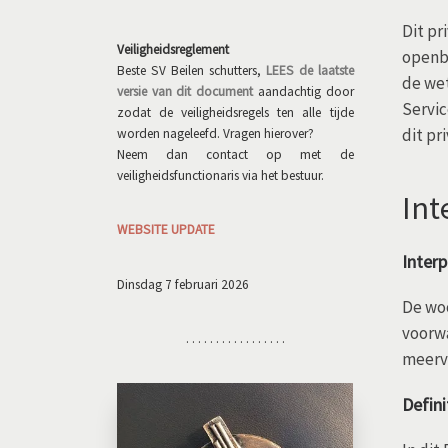
Dit pr
Veiligheidsreglement
openba
Beste SV Beilen schutters,
LEES de laatste
de wet
versie van dit document
aandachtig door
Servic
zodat de veiligheidsregels ten alle tijde
dit pr
worden nageleefd. Vragen hierover?
Neem dan contact op met de
veiligheidsfunctionaris via het bestuur.
Int
WEBSITE UPDATE
Interp
Dinsdag 7 februari 2026
De wo
voorwa
. . . . . . . . . . . . . . . . .
meerv
Defini