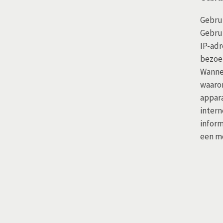
Gebrui
Gebrui
IP-adr
bezoek
Wannee
waaron
appara
intern
inform
een mo