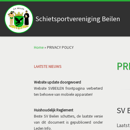
Skip to content
Schietsportvereniging Beilen
Home
»
PRIVACY POLICY
PR
LAATSTE NIEUWS
Website update doorgevoerd
Website SVBEILEN frontpagina verberterd
ten behoeve van mobiele apparaten!
SV 
Huishoudelijk Reglement
Beste SV Beilen schutters, de laatste versie
van dit document is gepubliceerd onder
Laatst
Leden Info.