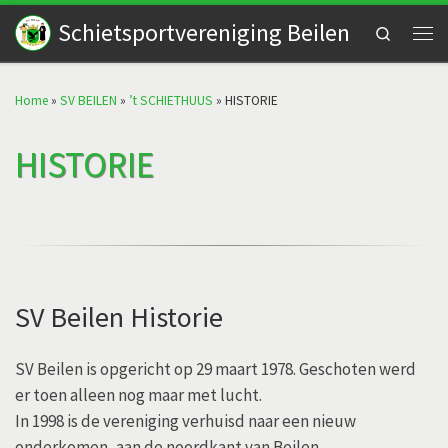
Schietsportvereniging Beilen
Skip to content
Search
Men
Home
»
SV BEILEN
»
’t SCHIETHUUS
»
HISTORIE
HISTORIE
SV Beilen Historie
SV Beilen is opgericht op 29 maart 1978. Geschoten werd
er toen alleen nog maar met lucht.
In 1998 is de vereniging verhuisd naar een nieuw
onderkomen, aan de noordkant van Beilen.